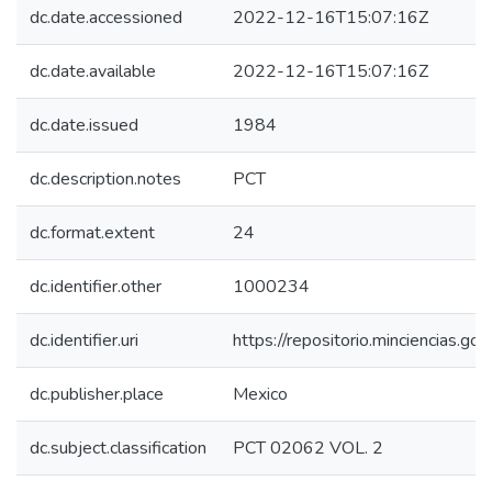
dc.date.accessioned
2022-12-16T15:07:16Z
dc.date.available
2022-12-16T15:07:16Z
dc.date.issued
1984
dc.description.notes
PCT
dc.format.extent
24
dc.identifier.other
1000234
dc.identifier.uri
https://repositorio.minciencias.
dc.publisher.place
Mexico
dc.subject.classification
PCT 02062 VOL. 2