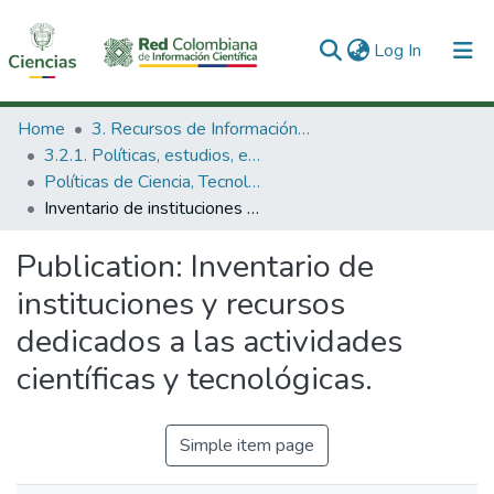
(current)
Log In
Communities & Collections
Home
3. Recursos de Información Científica y Tecnológica
3.2.1. Políticas, estudios, evaluaciones e indicadores de CTeI
All of DSpace
Políticas de Ciencia, Tecnología e Innovación
Inventario de instituciones y recursos dedicados a las actividades científicas y tecnológicas.
Statistics
Publication:
Inventario de
instituciones y recursos
dedicados a las actividades
científicas y tecnológicas.
Simple item page