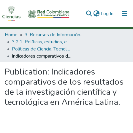
(current)
Log In
Communities & Collections
Home
3. Recursos de Información Científica y Tecnológica
3.2.1. Políticas, estudios, evaluaciones e indicadores de CTeI
All of DSpace
Políticas de Ciencia, Tecnología e Innovación
Indicadores comparativos de los resultados de la investigación científica y tecnológica en América Latina.
Statistics
Publication:
Indicadores
comparativos de los resultados
de la investigación científica y
tecnológica en América Latina.