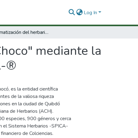
Log In
Sistematización del herbario "Choco" mediante la implentación del sistema Herbarios -SPICA-®
Choco" mediante la
A-®
ó, es la entidad científica
ntes de la valiosa riqueza
ciones en la ciudad de Quibdó
iana de Herbarios (ACH).
00 especies, 900 géneros y cerca
 en el Sistema Herbarios -SPICA-
financiero de Colciencias.