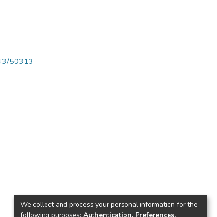
4143/50313
We collect and process your personal information for the
following purposes:
Authentication, Preferences,