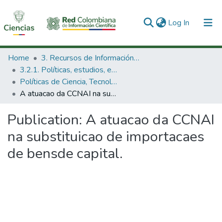
(current)
Log In
Communities & Collections
Home
3. Recursos de Información Científica y Tecnológica
3.2.1. Políticas, estudios, evaluaciones e indicadores de CTeI
All of DSpace
Políticas de Ciencia, Tecnología e Innovación
A atuacao da CCNAI na substituicao de importacaes de bensde capital.
Statistics
Publication:
A atuacao da CCNAI
na substituicao de importacaes
de bensde capital.