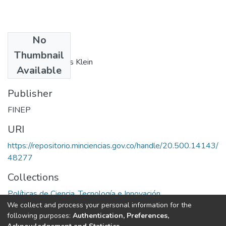
No
Authors
Thumbnail
Lucia Maria Gomes Klein
Available
Publisher
FINEP
URI
https://repositorio.minciencias.gov.co/handle/20.500.14143/
48277
Collections
Políticas de Ciencia, Tecnología e Innovación
We collect and process your personal information for the
following purposes:
Authentication, Preferences,
Full item page