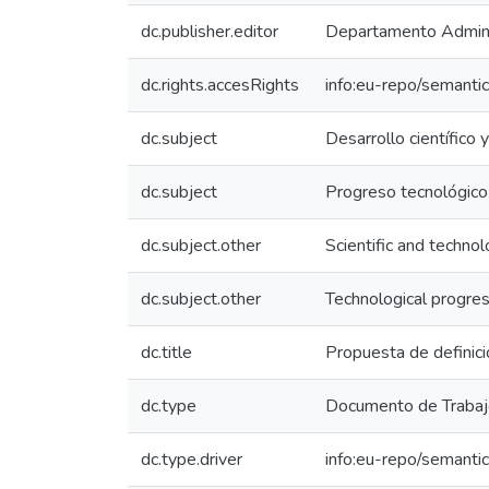
dc.publisher.editor
Departamento Administ
dc.rights.accesRights
info:eu-repo/semant
dc.subject
Desarrollo científico 
dc.subject
Progreso tecnológico 
dc.subject.other
Scientific and techno
dc.subject.other
Technological progres
dc.title
Propuesta de definici
dc.type
Documento de Traba
dc.type.driver
info:eu-repo/semanti