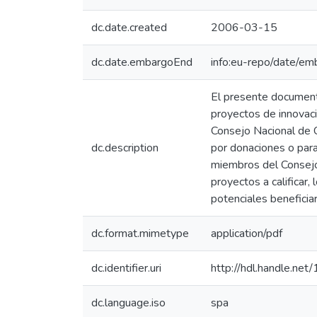
dc.date.created
2006-03-15
dc.date.embargoEnd
info:eu-repo/date/
El presente documento
proyectos de innovació
Consejo Nacional de Ci
dc.description
por donaciones o para
miembros del Consejo 
proyectos a calificar,
potenciales beneficia
dc.format.mimetype
application/pdf
dc.identifier.uri
http://hdl.handle.ne
dc.language.iso
spa