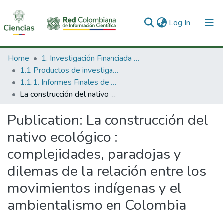
(current)
Log In
Communities & Collections
Home
1. Investigación Financiada con Recursos Públicos
1.1 Productos de investigación
All of DSpace
1.1.1. Informes Finales de Proyectos de Investigación
La construcción del nativo ecológico : complejidades, paradojas y dilemas de la relación entre los movimientos indígenas y el ambientalismo en Colombia
Statistics
Publication:
La construcción del
nativo ecológico :
complejidades, paradojas y
dilemas de la relación entre los
movimientos indígenas y el
ambientalismo en Colombia