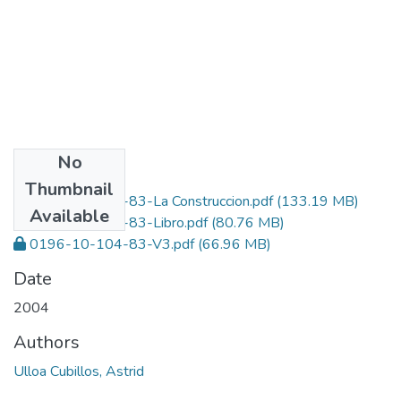
No
Files
Thumbnail
0196-10-104-83-La Construccion.pdf
(133.19 MB)
Available
0196-10-104-83-Libro.pdf
(80.76 MB)
0196-10-104-83-V3.pdf
(66.96 MB)
Date
2004
Authors
Ulloa Cubillos, Astrid