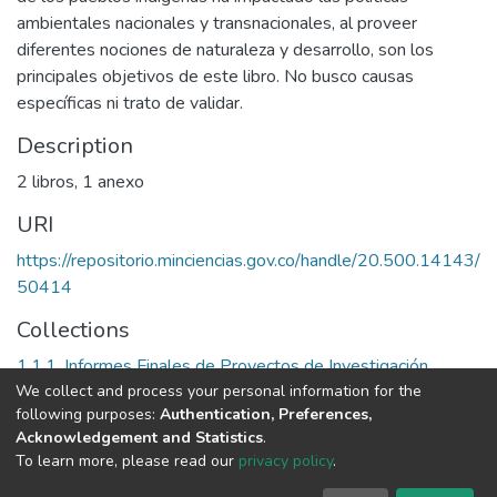
ambientales nacionales y transnacionales, al proveer
diferentes nociones de naturaleza y desarrollo, son los
principales objetivos de este libro. No busco causas
específicas ni trato de validar.
Description
2 libros, 1 anexo
URI
https://repositorio.minciencias.gov.co/handle/20.500.14143/
50414
Collections
1.1.1. Informes Finales de Proyectos de Investigación
We collect and process your personal information for the
following purposes:
Authentication, Preferences,
Full item page
Acknowledgement and Statistics
.
To learn more, please read our
privacy policy
.
DSpace software
copyright © 2002-2026
LYRASIS