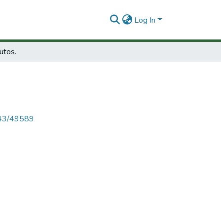
Log In
utos.
4143/49589