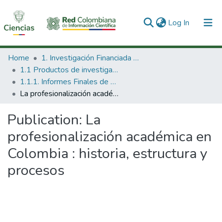
(current)
Log In
Communities & Collections
Home
1. Investigación Financiada con Recursos Públicos
1.1 Productos de investigación
All of DSpace
1.1.1. Informes Finales de Proyectos de Investigación
La profesionalización académica en Colombia : historia, estructura y procesos
Statistics
Publication:
La
profesionalización académica en
Colombia : historia, estructura y
procesos