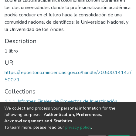
sobre la cultura académica colombiana contemporánea en
las dos universidades donde la profesionalización académica
podría conducir en el futuro hacia la consolidación de una
comunidad nacional de científicos: la Universidad Nacional y
la Universidad de los Andes.
Description
1 libro
URI
https://repositorio.minciencias.gov.co/handle/20.500.14143/
50071
Collections
1.1.1. Informes Finales de Proyectos de Investigación
We collect and process your personal information for the
following purposes:
Authentication, Preferences,
Full item page
Acknowledgement and Statistics
.
To learn more, please read our
privacy policy
.
DSpace software
copyright © 2002-2026
LYRASIS