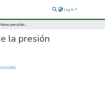
Log In
Registro continuo percutáneo de la presión intracraneana
e la presión
4143/31082