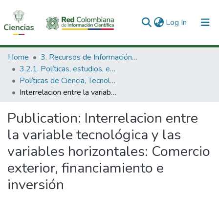
(current)
Log In
Communities & Collections
Home
3. Recursos de Información Científica y Tecnológica
3.2.1. Políticas, estudios, evaluaciones e indicadores de CTeI
All of DSpace
Políticas de Ciencia, Tecnología e Innovación
Interrelacion entre la variable tecnológica y las variables horizontales: Comercio exterior, financiamiento e inversión
Statistics
Publication:
Interrelacion entre
la variable tecnológica y las
variables horizontales: Comercio
exterior, financiamiento e
inversión