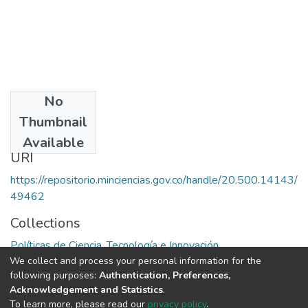
No
Date
Thumbnail
1981
Available
URI
https://repositorio.minciencias.gov.co/handle/20.500.14143/
49462
Collections
Políticas de Ciencia, Tecnología e Innovación
We collect and process your personal information for the
following purposes:
Authentication, Preferences,
Full item page
Acknowledgement and Statistics
.
To learn more, please read our
privacy policy
.