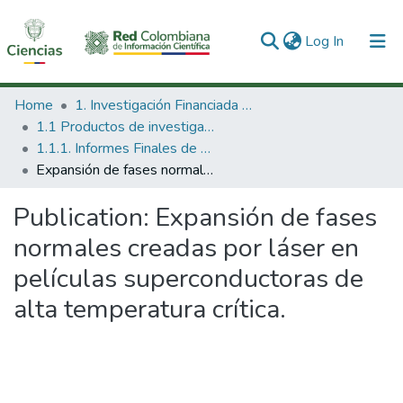
(current)
Log In
Communities & Collections
Home
1. Investigación Financiada con Recursos Públicos
1.1 Productos de investigación
All of DSpace
1.1.1. Informes Finales de Proyectos de Investigación
Expansión de fases normales creadas por láser en películas superconductoras de alta temperatura crítica.
Statistics
Publication:
Expansión de fases
normales creadas por láser en
películas superconductoras de
alta temperatura crítica.