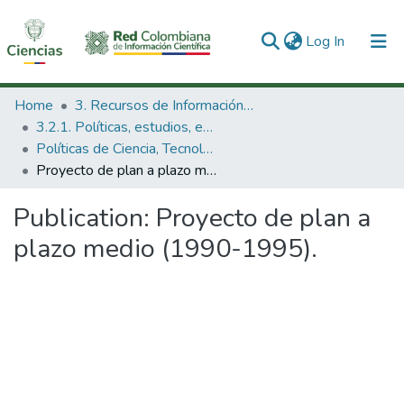
(current)
Log In
Communities & Collections
Home
3. Recursos de Información Científica y Tecnológica
3.2.1. Políticas, estudios, evaluaciones e indicadores de CTeI
All of DSpace
Políticas de Ciencia, Tecnología e Innovación
Proyecto de plan a plazo medio (1990-1995).
Statistics
Publication:
Proyecto de plan a
plazo medio (1990-1995).