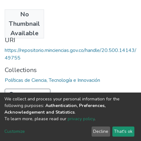
No
Date
Thumbnail
1989
Available
URI
https://repositorio.minciencias.gov.co/handle/20.500.14143/
49755
Collections
Políticas de Ciencia, Tecnología e Innovación
Full item page
We collect and process your personal information for the
following purposes:
Authentication, Preferences,
Acknowledgement and Statistics
.
To learn more, please read our
privacy policy
.
DSpace software
copyright © 2002-2026
LYRASIS
Cookie
Privacy
End User
Send
Customize
Decline
That's ok
settings
policy
Agreement
Feedback