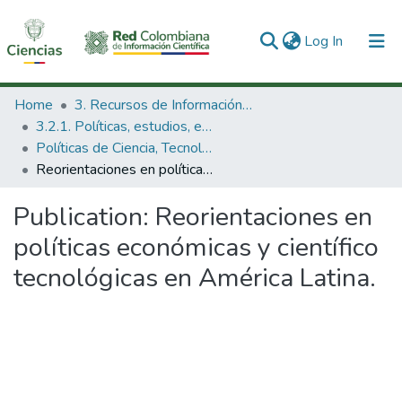
(current)
Log In
Communities & Collections
Home
3. Recursos de Información Científica y Tecnológica
3.2.1. Políticas, estudios, evaluaciones e indicadores de CTeI
All of DSpace
Políticas de Ciencia, Tecnología e Innovación
Reorientaciones en políticas económicas y científico tecnológicas en América Latina.
Statistics
Publication:
Reorientaciones en
políticas económicas y científico
tecnológicas en América Latina.