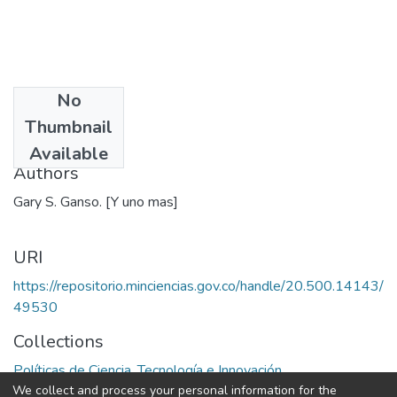
No
Date
Thumbnail
1976
Available
Authors
Gary S. Ganso. [Y uno mas]
URI
https://repositorio.minciencias.gov.co/handle/20.500.14143/
49530
Collections
Políticas de Ciencia, Tecnología e Innovación
We collect and process your personal information for the