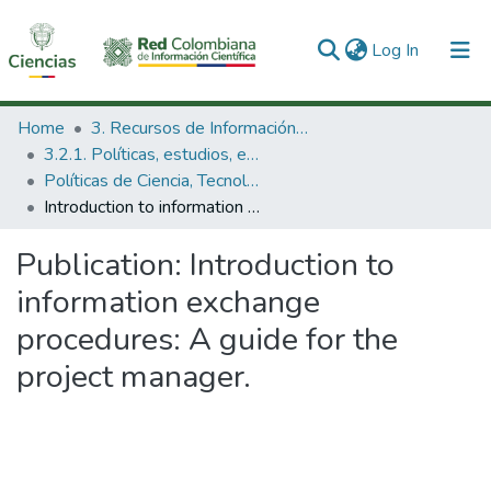
(current)
Log In
Communities & Collections
Home
3. Recursos de Información Científica y Tecnológica
3.2.1. Políticas, estudios, evaluaciones e indicadores de CTeI
All of DSpace
Políticas de Ciencia, Tecnología e Innovación
Introduction to information exchange procedures: A guide for the project manager.
Statistics
Publication:
Introduction to
information exchange
procedures: A guide for the
project manager.