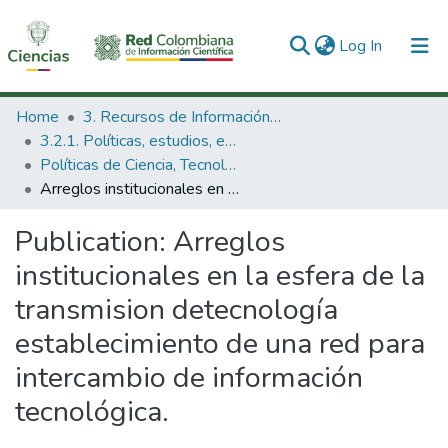
(current)
Log In
Communities & Collections
Home
3. Recursos de Información Científica y Tecnológica
3.2.1. Políticas, estudios, evaluaciones e indicadores de CTeI
All of DSpace
Políticas de Ciencia, Tecnología e Innovación
Arreglos institucionales en la esfera de la transmision detecnología establecimiento de una red para intercambio de información tecnológica.
Statistics
Publication:
Arreglos
institucionales en la esfera de la
transmision detecnología
establecimiento de una red para
intercambio de información
tecnológica.