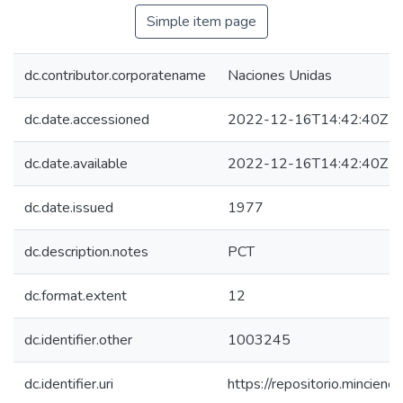
Simple item page
dc.contributor.corporatename
Naciones Unidas
dc.date.accessioned
2022-12-16T14:42:40Z
dc.date.available
2022-12-16T14:42:40Z
dc.date.issued
1977
dc.description.notes
PCT
dc.format.extent
12
dc.identifier.other
1003245
dc.identifier.uri
https://repositorio.mincie