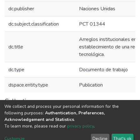
dc.publisher
Naciones Unidas
dc.subject.classification
PCT 01344
Arreglos institucionales en 
dc.title
establecimiento de una red 
tecnológica.
dc.type
Documento de trabajo
dspace.entity.type
Publication
Collections
We collect and process your personal information for the
Políticas de Ciencia, Tecnología e Innovación
following purposes:
Authentication, Preferences,
Acknowledgement and Statistics
.
To learn more, please read our
privacy policy
.
DSpace software
copyright © 2002-2026
LYRASIS
Cookie
Privacy
End User
Send
Customize
Decline
That's ok