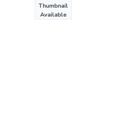
Authors
Thumbnail
C. Martinez Vidal
Available