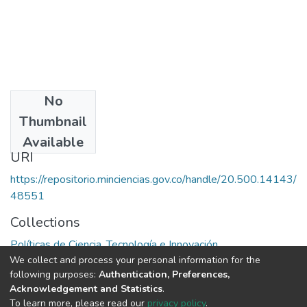
No
Date
Thumbnail
1985
Available
URI
https://repositorio.minciencias.gov.co/handle/20.500.14143/
48551
Collections
Políticas de Ciencia, Tecnología e Innovación
We collect and process your personal information for the
following purposes:
Authentication, Preferences,
Full item page
Acknowledgement and Statistics
.
To learn more, please read our
privacy policy
.