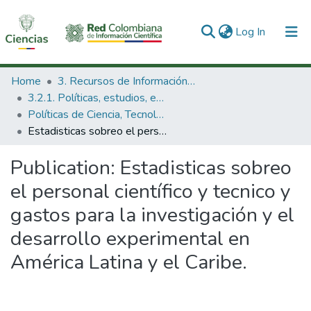
(current)
Log In
Communities & Collections
Home
3. Recursos de Información Científica y Tecnológica
3.2.1. Políticas, estudios, evaluaciones e indicadores de CTeI
All of DSpace
Políticas de Ciencia, Tecnología e Innovación
Estadisticas sobreo el personal científico y tecnico y gastos para la investigación y el desarrollo experimental en América Latina y el Caribe.
Statistics
Publication:
Estadisticas sobreo
el personal científico y tecnico y
gastos para la investigación y el
desarrollo experimental en
América Latina y el Caribe.