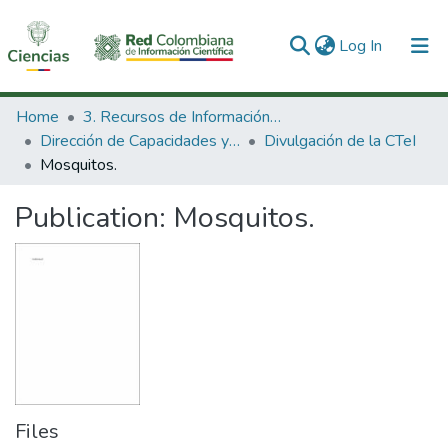
(current)
Log In
Communities & Collections
Home
3. Recursos de Información Científica y Tecnológica
Dirección de Capacidades y Divulgación de la CTeI
Divulgación de la CTeI
All of DSpace
Mosquitos.
Statistics
Publication:
Mosquitos.
Files