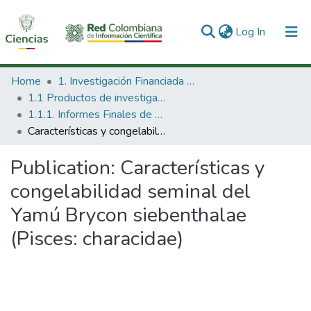
(current)
Log In
Communities & Collections
Home
1. Investigación Financiada con Recursos Públicos
1.1 Productos de investigación
All of DSpace
1.1.1. Informes Finales de Proyectos de Investigación
Características y congelabilidad seminal del Yamú Brycon siebenthalae (Pisces: characidae)
Statistics
Publication:
Características y
congelabilidad seminal del
Yamú Brycon siebenthalae
(Pisces: characidae)