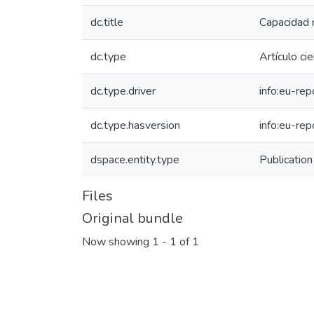
dc.title
Capacidad n
dc.type
Artículo cie
dc.type.driver
info:eu-rep
dc.type.hasversion
info:eu-re
dspace.entity.type
Publication
Files
Original bundle
Now showing
1 - 1 of 1