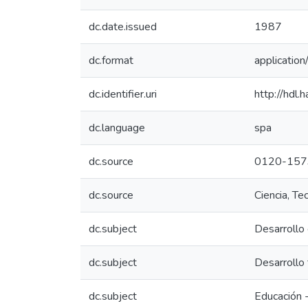
dc.date.issued
1987
dc.format
application
dc.identifier.uri
http://hdl
dc.language
spa
dc.source
0120-157
dc.source
Ciencia, T
dc.subject
Desarrollo 
dc.subject
Desarrollo
dc.subject
Educación 