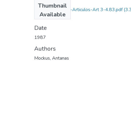
Files
Thumbnail
1987-V11-N3-4-Articulos-Art 3-4.83.pdf
(3.
Available
MB)
Date
1987
Authors
Mockus, Antanas