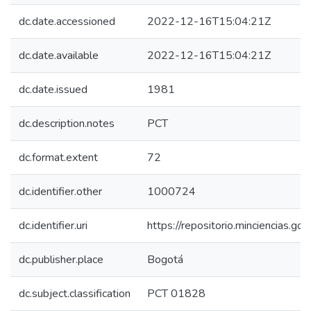
dc.date.accessioned
2022-12-16T15:04:21Z
dc.date.available
2022-12-16T15:04:21Z
dc.date.issued
1981
dc.description.notes
PCT
dc.format.extent
72
dc.identifier.other
1000724
dc.identifier.uri
https://repositorio.minciencias.
dc.publisher.place
Bogotá
dc.subject.classification
PCT 01828