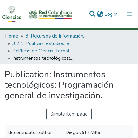
(current)
Log In
Communities & Collections
Home
3. Recursos de Información Científica y Tecnológica
3.2.1. Políticas, estudios, evaluaciones e indicadores de CTeI
All of DSpace
Políticas de Ciencia, Tecnología e Innovación
Instrumentos tecnológicos: Programación general de investigación.
Statistics
Publication:
Instrumentos
tecnológicos: Programación
general de investigación.
Simple item page
dc.contributor.author
Diego Ortiz Villa