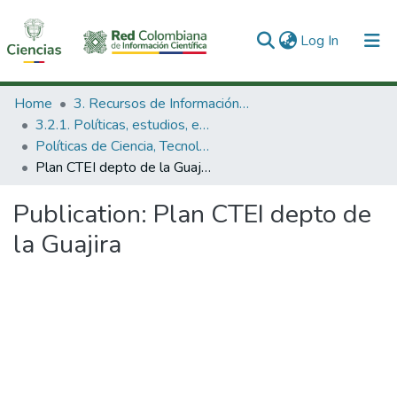
(current)
Log In
Communities & Collections
Home
3. Recursos de Información Científica y Tecnológica
3.2.1. Políticas, estudios, evaluaciones e indicadores de CTeI
All of DSpace
Políticas de Ciencia, Tecnología e Innovación
Plan CTEI depto de la Guajira
Statistics
Publication:
Plan CTEI depto de
la Guajira