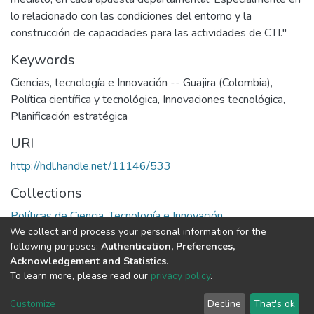
lo relacionado con las condiciones del entorno y la
construcción de capacidades para las actividades de CTI."
Keywords
Ciencias, tecnología e Innovación -- Guajira (Colombia)
,
Política científica y tecnológica
,
Innovaciones tecnológica
,
Planificación estratégica
URI
http://hdl.handle.net/11146/533
Collections
Políticas de Ciencia, Tecnología e Innovación
We collect and process your personal information for the
following purposes:
Authentication, Preferences,
Full item page
Acknowledgement and Statistics
.
To learn more, please read our
privacy policy
.
DSpace software
copyright © 2002-2026
LYRASIS
Cookie
Privacy
End User
Send
Customize
Decline
That's ok