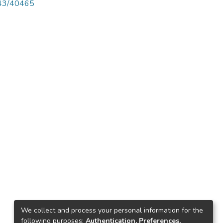
4143/40465
We collect and process your personal information for the
following purposes:
Authentication, Preferences,