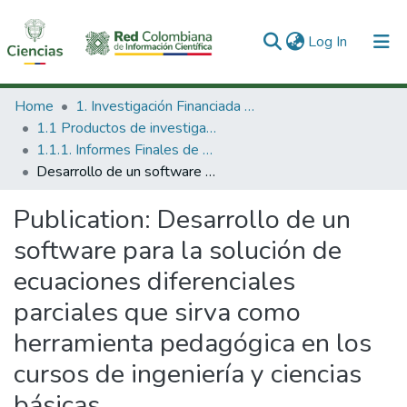
(current)
Log In
Communities & Collections
Home
1. Investigación Financiada con Recursos Públicos
1.1 Productos de investigación
All of DSpace
1.1.1. Informes Finales de Proyectos de Investigación
Desarrollo de un software para la solución de ecuaciones diferenciales parciales que sirva como herramienta pedagógica en los cursos de ingeniería y ciencias básicas
Statistics
Publication:
Desarrollo de un
software para la solución de
ecuaciones diferenciales
parciales que sirva como
herramienta pedagógica en los
cursos de ingeniería y ciencias
básicas