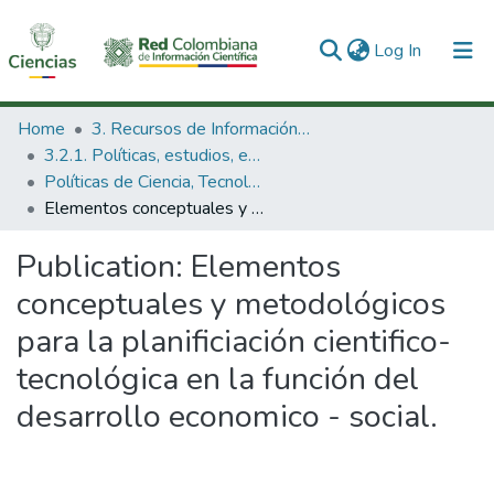
(current)
Log In
Communities & Collections
Home
3. Recursos de Información Científica y Tecnológica
3.2.1. Políticas, estudios, evaluaciones e indicadores de CTeI
All of DSpace
Políticas de Ciencia, Tecnología e Innovación
Elementos conceptuales y metodológicos para la planificiación cientifico-tecnológica en la función del desarrollo economico - social.
Statistics
Publication:
Elementos
conceptuales y metodológicos
para la planificiación cientifico-
tecnológica en la función del
desarrollo economico - social.