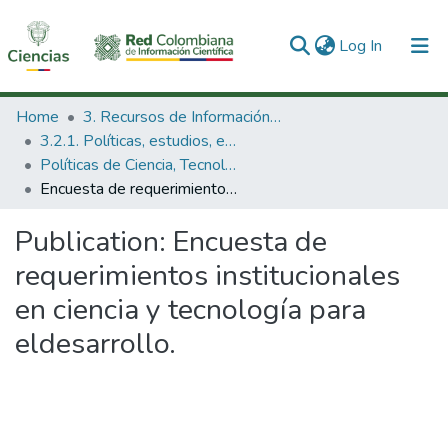
(current)
Log In
Communities & Collections
Home
3. Recursos de Información Científica y Tecnológica
3.2.1. Políticas, estudios, evaluaciones e indicadores de CTeI
All of DSpace
Políticas de Ciencia, Tecnología e Innovación
Encuesta de requerimientos institucionales en ciencia y tecnología para eldesarrollo.
Statistics
Publication:
Encuesta de
requerimientos institucionales
en ciencia y tecnología para
eldesarrollo.