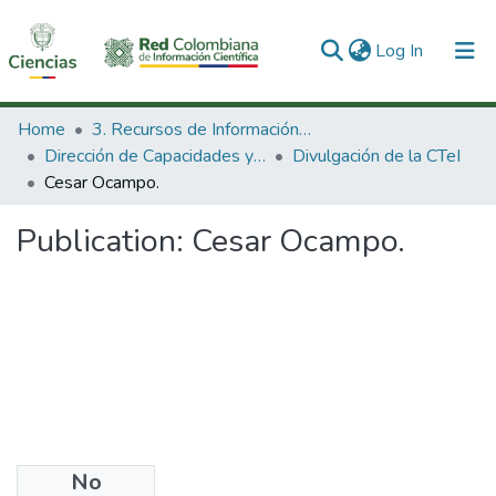
(current)
Log In
Communities & Collections
Home
3. Recursos de Información Científica y Tecnológica
Dirección de Capacidades y Divulgación de la CTeI
Divulgación de la CTeI
All of DSpace
Cesar Ocampo.
Statistics
Publication:
Cesar Ocampo.
No
Files