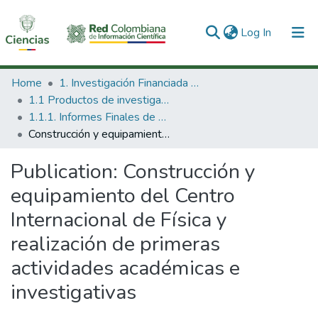
(current)
Log In
Communities & Collections
Home
1. Investigación Financiada con Recursos Públicos
1.1 Productos de investigación
All of DSpace
1.1.1. Informes Finales de Proyectos de Investigación
Construcción y equipamiento del Centro Internacional de Física y realización de primeras actividades académicas e investigativas
Statistics
Publication:
Construcción y
equipamiento del Centro
Internacional de Física y
realización de primeras
actividades académicas e
investigativas