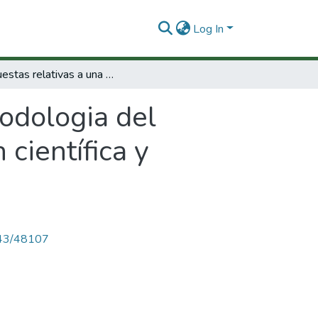
Log In
Propuestas relativas a una metodologia del acopio de datossobreenseñanzay formacion científica y tecnología de tercer grado.
odologia del
científica y
4143/48107