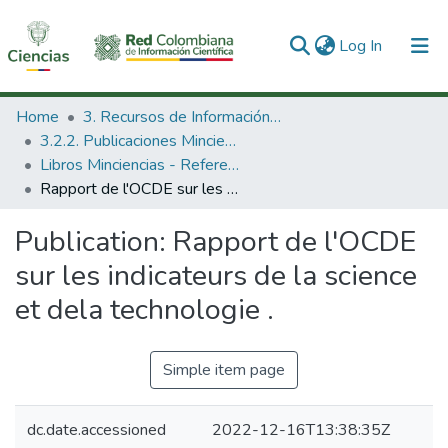
(current)
Log In
Communities & Collections
Home
3. Recursos de Información Científica y Tecnológica
3.2.2. Publicaciones Minciencias
All of DSpace
Libros Minciencias - Referenciales
Rapport de l'OCDE sur les indicateurs de la science et dela technologie .
Statistics
Publication:
Rapport de l'OCDE
sur les indicateurs de la science
et dela technologie .
Simple item page
dc.date.accessioned
2022-12-16T13:38:35Z