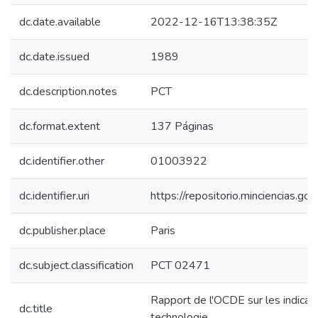
dc.date.available
2022-12-16T13:38:35Z
dc.date.issued
1989
dc.description.notes
PCT
dc.format.extent
137 Páginas
dc.identifier.other
01003922
dc.identifier.uri
https://repositorio.minciencias.
dc.publisher.place
Paris
dc.subject.classification
PCT 02471
Rapport de l'OCDE sur les indicate
dc.title
technologie .