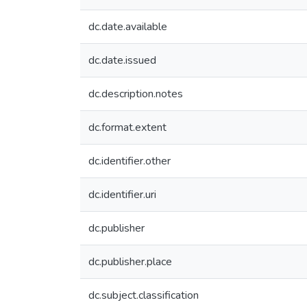
dc.date.available
dc.date.issued
dc.description.notes
dc.format.extent
dc.identifier.other
dc.identifier.uri
dc.publisher
dc.publisher.place
dc.subject.classification