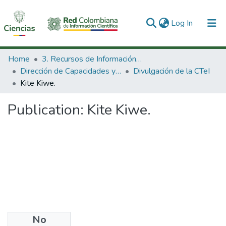
(current)
Log In
Communities & Collections
Home
3. Recursos de Información Científica y Tecnológica
Dirección de Capacidades y Divulgación de la CTeI
Divulgación de la CTeI
All of DSpace
Kite Kiwe.
Statistics
Publication:
Kite Kiwe.
No
Files