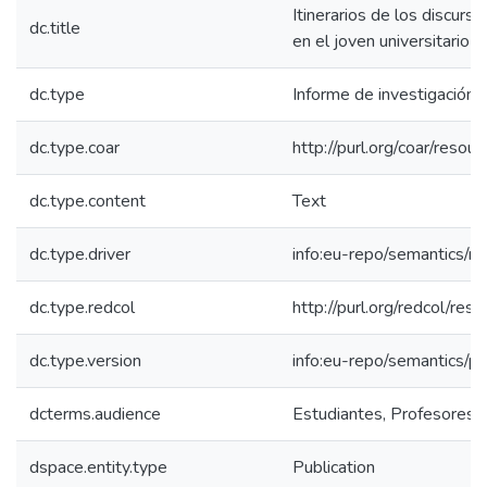
Itinerarios de los discurso
dc.title
en el joven universitario
dc.type
Informe de investigación
dc.type.coar
http://purl.org/coar/reso
dc.type.content
Text
dc.type.driver
info:eu-repo/semantics/re
dc.type.redcol
http://purl.org/redcol/res
dc.type.version
info:eu-repo/semantics/p
dcterms.audience
Estudiantes, Profesores, 
dspace.entity.type
Publication