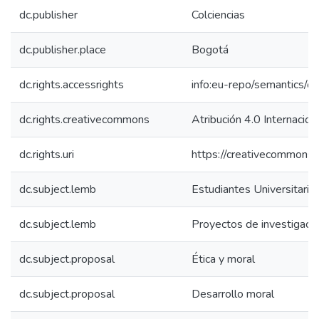
dc.publisher
Colciencias
dc.publisher.place
Bogotá
dc.rights.accessrights
info:eu-repo/semantics/
dc.rights.creativecommons
Atribución 4.0 Internacion
dc.rights.uri
https://creativecommons.o
dc.subject.lemb
Estudiantes Universitario
dc.subject.lemb
Proyectos de investigaci
dc.subject.proposal
Ética y moral
dc.subject.proposal
Desarrollo moral