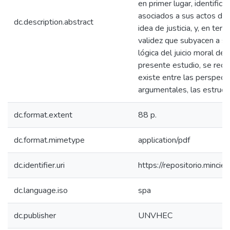
en primer lugar, identifica
asociados a sus actos de 
dc.description.abstract
idea de justicia, y, en ter
validez que subyacen a su é
lógica del juicio moral del
presente estudio, se recon
existe entre las perspect
argumentales, las estructu
dc.format.extent
88 p.
dc.format.mimetype
application/pdf
dc.identifier.uri
https://repositorio.minc
dc.language.iso
spa
dc.publisher
UNVHEC