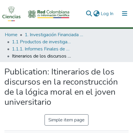
(current)
Log In
Communities & Collections
Home
1. Investigación Financiada con Recursos Públicos
1.1 Productos de investigación
All of DSpace
1.1.1. Informes Finales de Proyectos de Investigación
Itinerarios de los discursos en la reconstrucción de la lógica moral en el joven universitario
Statistics
Publication:
Itinerarios de los
discursos en la reconstrucción
de la lógica moral en el joven
universitario
Simple item page