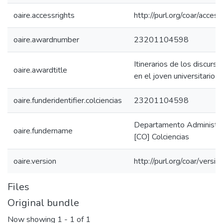
oaire.accessrights
http://purl.org/coar/acces
oaire.awardnumber
23201104598
Itinerarios de los discurso
oaire.awardtitle
en el joven universitario
oaire.funderidentifier.colciencias
23201104598
Departamento Administrati
oaire.fundername
[CO] Colciencias
oaire.version
http://purl.org/coar/ver
Files
Original bundle
Now showing
1 - 1 of 1