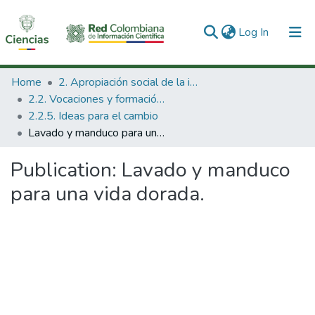
(current)
Log In
Communities & Collections
Home
2. Apropiación social de la información en Ciencia Tecnología e Innovación
2.2. Vocaciones y formación de la CTeI
All of DSpace
2.2.5. Ideas para el cambio
Lavado y manduco para una vida dorada.
Statistics
Publication:
Lavado y manduco
para una vida dorada.