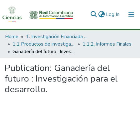
(current)
Log In
Communities & Collections
Home
1. Investigación Financiada con Recursos Públicos
1.1 Productos de investigación
1.1.2. Informes Finales
All of DSpace
Ganadería del futuro : Investigación para el desarrollo.
Statistics
Publication:
Ganadería del
futuro : Investigación para el
desarrollo.