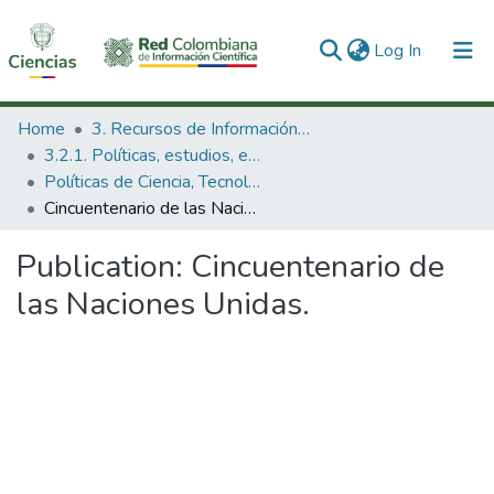
(current)
Log In
Communities & Collections
Home
3. Recursos de Información Científica y Tecnológica
3.2.1. Políticas, estudios, evaluaciones e indicadores de CTeI
All of DSpace
Políticas de Ciencia, Tecnología e Innovación
Cincuentenario de las Naciones Unidas.
Statistics
Publication:
Cincuentenario de
las Naciones Unidas.