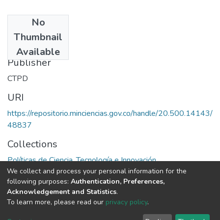
No
Date
Thumbnail
1996
Available
Publisher
CTPD
URI
https://repositorio.minciencias.gov.co/handle/20.500.14143/
48837
Collections
Políticas de Ciencia, Tecnología e Innovación
We collect and process your personal information for the
following purposes:
Authentication, Preferences,
Full item page
Acknowledgement and Statistics
.
To learn more, please read our
privacy policy
.
DSpace software
copyright © 2002-2026
LYRASIS
Cookie
Privacy
End User
Send