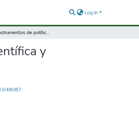
Log In
Los instrumentos de política científica y tecnológica en el Peru.
ntífica y
4143/48087