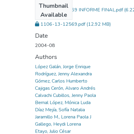
Files
Thumbnail
1106-13-12569 INFORME FINAL.pdf
(6.2
Available
MB)
1106-13-12569.pdf
(12.92 MB)
Date
2004-08
Authors
López Galán, Jorge Enrique
Rodríguez, Jenny Alexandra
Gómez, Carlos Humberto
Cajigas Cerón, Alvaro Andrés
Calvachi Cubillos, Jenny Paola
Bernal López, Mónica Luda
Díaz Mejía, Sofía Natalia
Jaramillo M., Lorena Paola J
Gallego, Heydi Lorena
Etayo, Julio César