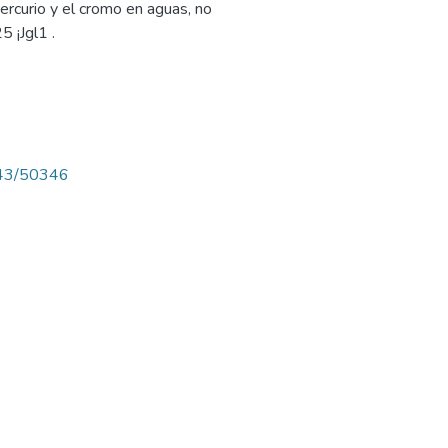
mercurio y el cromo en aguas, no
5 ¡Jgl1 .
4143/50346