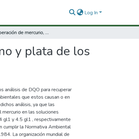
Log In
Recuperación de mercurio, cromo y plata de los residuos generados en los análisis de DQO
o y plata de los
os análisis de DQO para recuperar
 ambientales que estos causan o en
dichos análisis, ya que las
l mercurio en las soluciones
54 gl1 y 4.5 gl1 , respectivamente
n cumplir la Normativa Ambiental
984. La organización mundial de