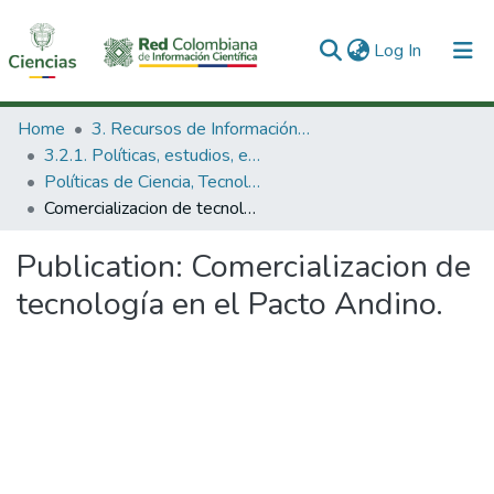
(current)
Log In
Communities & Collections
Home
3. Recursos de Información Científica y Tecnológica
3.2.1. Políticas, estudios, evaluaciones e indicadores de CTeI
All of DSpace
Políticas de Ciencia, Tecnología e Innovación
Comercializacion de tecnología en el Pacto Andino.
Statistics
Publication:
Comercializacion de
tecnología en el Pacto Andino.