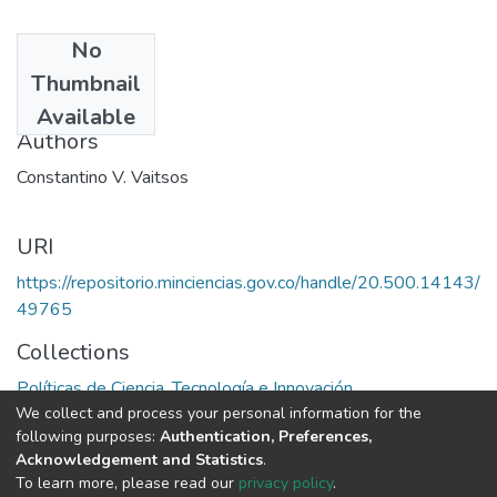
No
Date
Thumbnail
1973
Available
Authors
Constantino V. Vaitsos
URI
https://repositorio.minciencias.gov.co/handle/20.500.14143/
49765
Collections
Políticas de Ciencia, Tecnología e Innovación
We collect and process your personal information for the
following purposes:
Authentication, Preferences,
Full item page
Acknowledgement and Statistics
.
To learn more, please read our
privacy policy
.