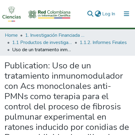
(current)
Log In
Communities & Collections
Home
1. Investigación Financiada con Recursos Públicos
1.1 Productos de investigación
1.1.2. Informes Finales
All of DSpace
Uso de un tratamiento inmunomodulador con Acs monoclonales anti-PMNs como terapia para el control del proceso de fibrosis pulmunar experimental en ratones inducido por conidias de Paracoccidioides brasiliensis.
Statistics
Publication:
Uso de un
tratamiento inmunomodulador
con Acs monoclonales anti-
PMNs como terapia para el
control del proceso de fibrosis
pulmunar experimental en
ratones inducido por conidias de