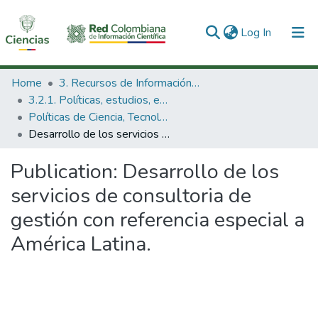
(current)
Log In
Communities & Collections
Home
3. Recursos de Información Científica y Tecnológica
3.2.1. Políticas, estudios, evaluaciones e indicadores de CTeI
All of DSpace
Políticas de Ciencia, Tecnología e Innovación
Desarrollo de los servicios de consultoria de gestión con referencia especial a América Latina.
Statistics
Publication:
Desarrollo de los
servicios de consultoria de
gestión con referencia especial a
América Latina.