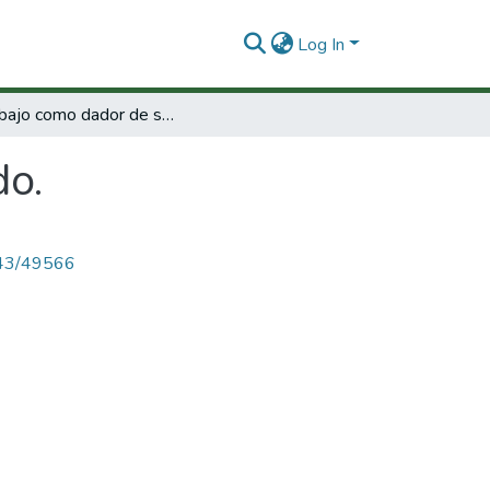
Log In
El trabajo como dador de sentido.
do.
4143/49566