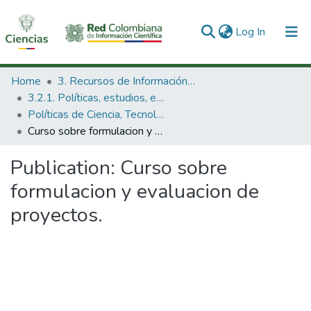
(current)
Log In
Communities & Collections
Home
3. Recursos de Información Científica y Tecnológica
3.2.1. Políticas, estudios, evaluaciones e indicadores de CTeI
All of DSpace
Políticas de Ciencia, Tecnología e Innovación
Curso sobre formulacion y evaluacion de proyectos.
Statistics
Publication:
Curso sobre
formulacion y evaluacion de
proyectos.