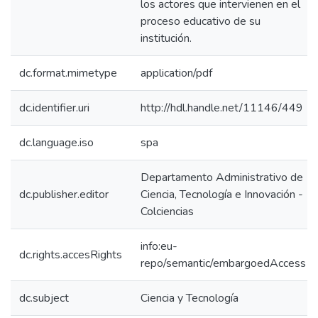
los actores que intervienen en el
proceso educativo de su
institución.
dc.format.mimetype
application/pdf
dc.identifier.uri
http://hdl.handle.net/11146/449
dc.language.iso
spa
Departamento Administrativo de
dc.publisher.editor
Ciencia, Tecnología e Innovación -
Colciencias
info:eu-
dc.rights.accesRights
repo/semantic/embargoedAccess
dc.subject
Ciencia y Tecnología