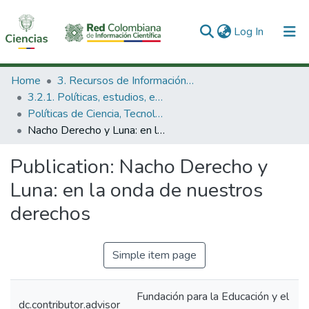
(current)
Log In
Communities & Collections
Home
3. Recursos de Información Científica y Tecnológica
3.2.1. Políticas, estudios, evaluaciones e indicadores de CTeI
All of DSpace
Políticas de Ciencia, Tecnología e Innovación
Nacho Derecho y Luna: en la onda de nuestros derechos
Statistics
Publication:
Nacho Derecho y
Luna: en la onda de nuestros
derechos
Simple item page
Fundación para la Educación y el
dc.contributor.advisor