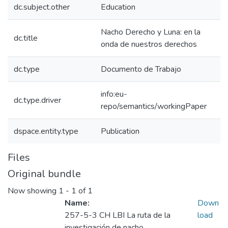
dc.subject.other
Education
Nacho Derecho y Luna: en la
dc.title
onda de nuestros derechos
dc.type
Documento de Trabajo
info:eu-
dc.type.driver
repo/semantics/workingPaper
dspace.entity.type
Publication
Files
Original bundle
Now showing
1 - 1 of 1
Name:
Down
257-5-3 CH LBI La ruta de la
load
investigación de nacho