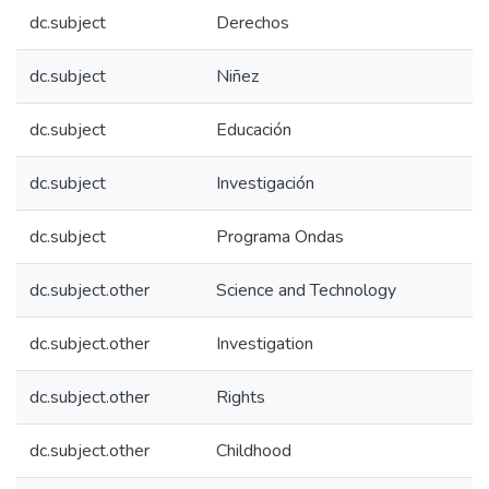
dc.subject
Derechos
dc.subject
Niñez
dc.subject
Educación
dc.subject
Investigación
dc.subject
Programa Ondas
dc.subject.other
Science and Technology
dc.subject.other
Investigation
dc.subject.other
Rights
dc.subject.other
Childhood