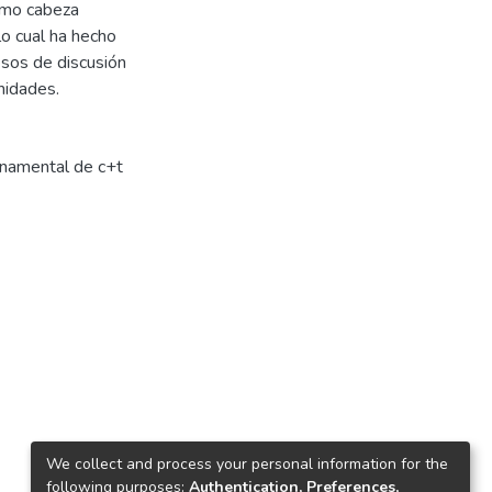
como cabeza
lo cual ha hecho
esos de discusión
unidades.
rnamental de c+t
We collect and process your personal information for the
following purposes:
Authentication, Preferences,