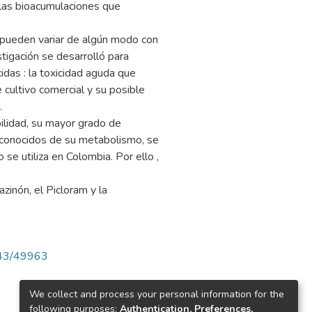
las bioacumulaciones que
e pueden variar de algún modo con
stigación se desarrolló para
idas : la toxicidad aguda que
cultivo comercial y su posible
.
ilidad, su mayor grado de
esconocidos de su metabolismo, se
no se utiliza en Colombia. Por ello ,
azinón, el Picloram y la
4143/49963
We collect and process your personal information for the
following purposes:
Authentication, Preferences,