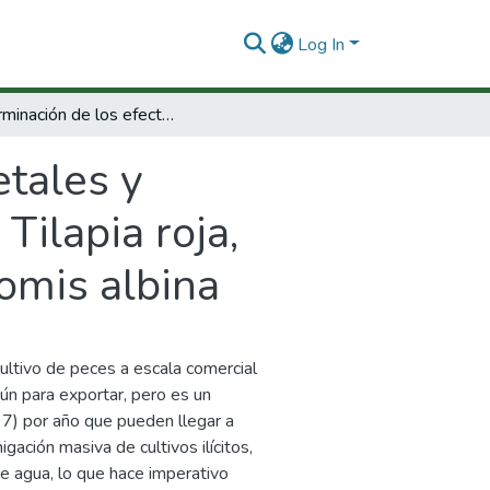
Log In
Determinación de los efectos letales y bioacumulación de algunos pesticidas en la Tilapia roja, híbrido de Oreochromis niloticus x Oreochromis albina
etales y
Tilapia roja,
omis albina
ultivo de peces a escala comercial
ún para exportar, pero es un
97) por año que pueden llegar a
gación masiva de cultivos ilícitos,
 agua, lo que hace imperativo