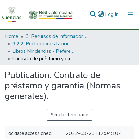
(current)
Log In
Communities & Collections
Home
3. Recursos de Información Científica y Tecnológica
3.2.2. Publicaciones Minciencias
All of DSpace
Libros Minciencias - Referenciales
Contrato de préstamo y garantia (Normas generales).
Statistics
Publication:
Contrato de
préstamo y garantia (Normas
generales).
Simple item page
dc.date.accessioned
2022-09-23T17:04:10Z