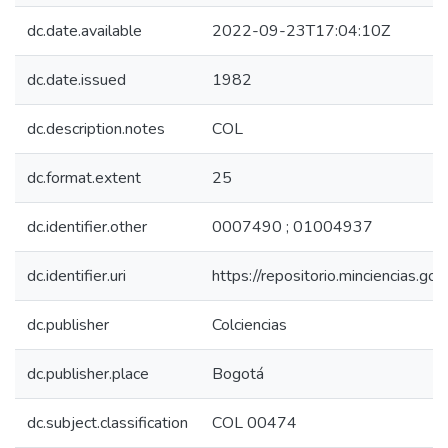
dc.date.available
2022-09-23T17:04:10Z
dc.date.issued
1982
dc.description.notes
COL
dc.format.extent
25
dc.identifier.other
0007490 ; 01004937
dc.identifier.uri
https://repositorio.minciencias.
dc.publisher
Colciencias
dc.publisher.place
Bogotá
dc.subject.classification
COL 00474