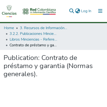
(current)
Log In
Communities & Collections
Home
3. Recursos de Información Científica y Tecnológica
3.2.2. Publicaciones Minciencias
All of DSpace
Libros Minciencias - Referenciales
Contrato de préstamo y garantia (Normas generales).
Statistics
Publication:
Contrato de
préstamo y garantia (Normas
generales).