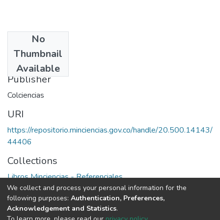
No
Date
Thumbnail
1982
Available
Publisher
Colciencias
URI
https://repositorio.minciencias.gov.co/handle/20.500.14143/
44406
Collections
Libros Minciencias - Referenciales
We collect and process your personal information for the
following purposes:
Authentication, Preferences,
Full item page
Acknowledgement and Statistics
.
To learn more, please read our
privacy policy
.