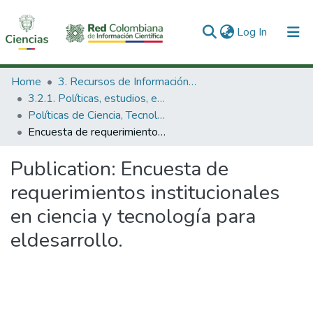
(current)
Log In
Communities & Collections
Home
3. Recursos de Información Científica y Tecnológica
3.2.1. Políticas, estudios, evaluaciones e indicadores de CTeI
All of DSpace
Políticas de Ciencia, Tecnología e Innovación
Encuesta de requerimientos institucionales en ciencia y tecnología para eldesarrollo.
Statistics
Publication:
Encuesta de
requerimientos institucionales
en ciencia y tecnología para
eldesarrollo.